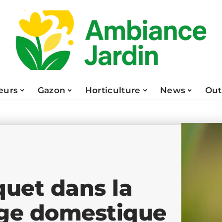
eurs
Gazon
Horticulture
News
Out
uet dans la
age domestique