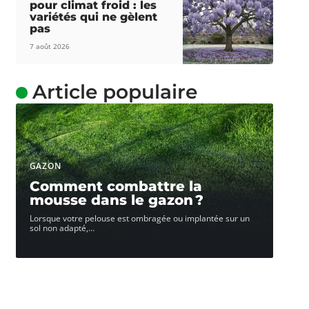
pour climat froid : les
variétés qui ne gèlent
pas
7 août 2026
Article populaire
GAZON
Comment combattre la
mousse dans le gazon ?
Lorsque votre pelouse est ombragée ou implantée sur un
sol non adapté,
…