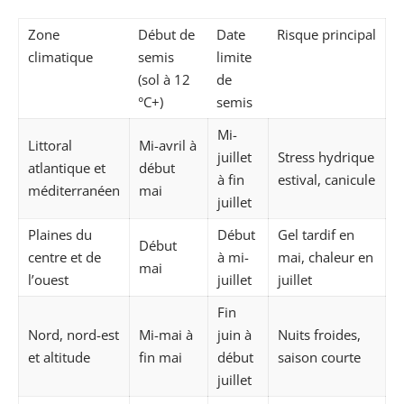
Zone
Début de
Date
Risque principal
climatique
semis
limite
(sol à 12
de
°C+)
semis
Mi-
Littoral
Mi-avril à
juillet
Stress hydrique
atlantique et
début
à fin
estival, canicule
méditerranéen
mai
juillet
Plaines du
Début
Gel tardif en
Début
centre et de
à mi-
mai, chaleur en
mai
l’ouest
juillet
juillet
Fin
Nord, nord-est
Mi-mai à
juin à
Nuits froides,
et altitude
fin mai
début
saison courte
juillet