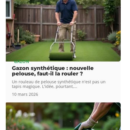
GAZON
Gazon synthétique : nouvelle
pelouse, faut-il la rouler ?
Un rouleau de pelouse synthétique n'est pas un
tapis magique. L'idée, pourtant,
…
10 mars 2026