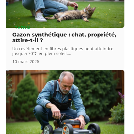
GAZON
Gazon synthétique : chat, propriété,
attire-t-il ?
Un revêtement en fibres plastiques peut atteindre
jusqu'à 70°C en plein soleil,
…
10 mars 2026