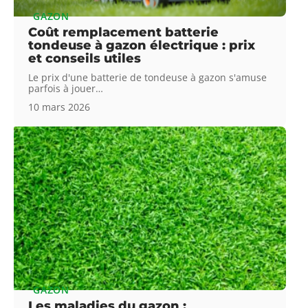
GAZON
Coût remplacement batterie
tondeuse à gazon électrique : prix
et conseils utiles
Le prix d'une batterie de tondeuse à gazon s'amuse
parfois à jouer
…
10 mars 2026
GAZON
Les maladies du gazon :