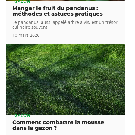
GAZON
Manger le fruit du pandanus :
méthodes et astuces pratiques
Le pandanus, aussi appelé arbre à vis, est un trésor
culinaire souvent
…
10 mars 2026
GAZON
Comment combattre la mousse
dans le gazon ?