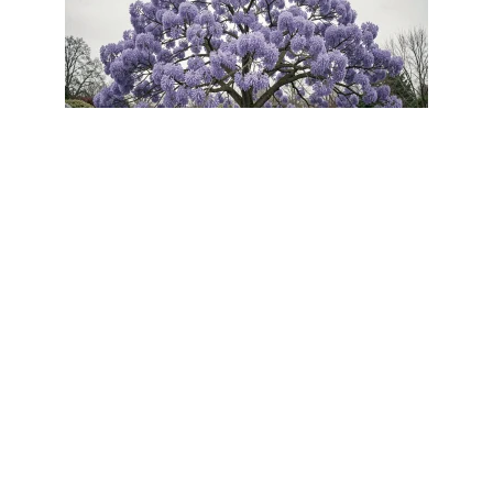
FLEURS
Arbres fleurs violettes pour climat
froid : les variétés qui ne gèlent pas
7 août 2026
Article populaire
GAZON
Comment combattre la
mousse dans le gazon ?