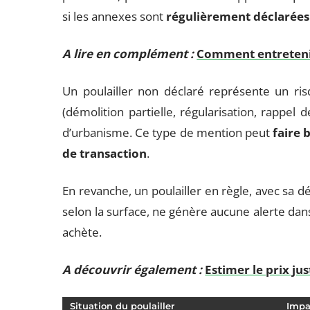
si les annexes sont
régulièrement déclarées
A lire en complément :
Comment entretenir 
Un poulailler non déclaré représente un ri
(démolition partielle, régularisation, rappel
d’urbanisme. Ce type de mention peut
faire 
de transaction
.
En revanche, un poulailler en règle, avec sa d
selon la surface, ne génère aucune alerte dans
achète.
A découvrir également :
Estimer le prix ju
Situation du poulailler
Impa