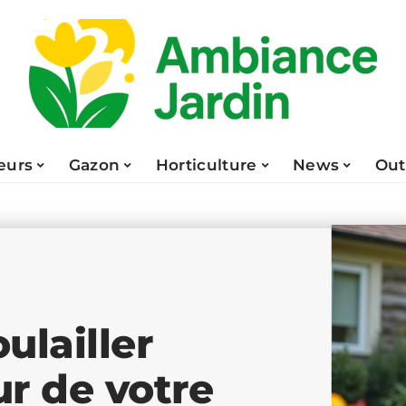
eurs
Gazon
Horticulture
News
Out
ulailler
ur de votre