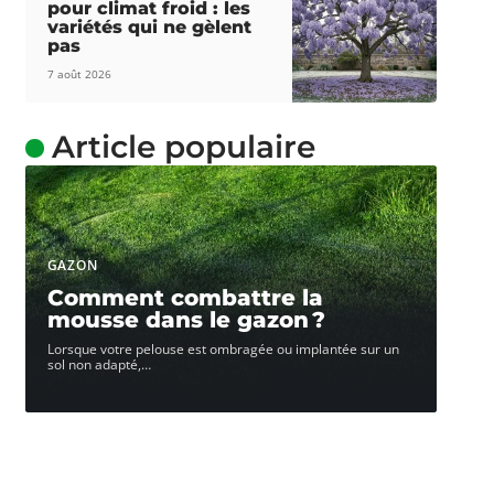
pour climat froid : les
variétés qui ne gèlent
pas
7 août 2026
Article populaire
GAZON
Comment combattre la
mousse dans le gazon ?
Lorsque votre pelouse est ombragée ou implantée sur un
sol non adapté,
…