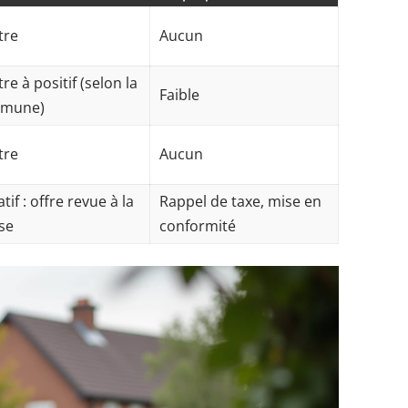
tre
Aucun
re à positif (selon la
Faible
mune)
tre
Aucun
tif : offre revue à la
Rappel de taxe, mise en
se
conformité