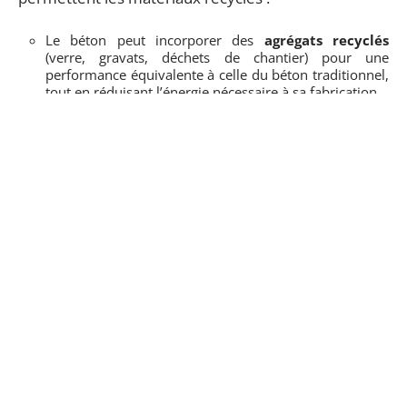
Le béton peut incorporer des
agrégats recyclés
(verre, gravats, déchets de chantier) pour une
performance équivalente à celle du béton traditionnel,
tout en réduisant l’énergie nécessaire à sa fabrication.
Le
bois récupéré
se transforme en éléments
structurels ou décoratifs, après ponçage et traitement,
sans nécessiter de nouvelles coupes d’arbres.
Choisir des matériaux issus du recyclage permet de
réduire son impact environnemental et, souvent, de
réaliser des économies. Ils affichent aussi des prix
plus attractifs que les matériaux fraîchement
produits. Une vigilance s’impose cependant : il faut
s’assurer que chaque matériau a été trié, nettoyé, et
contrôlé pour éviter tout risque sanitaire. Passer par
des filières certifiées garantit la sécurité du chantier