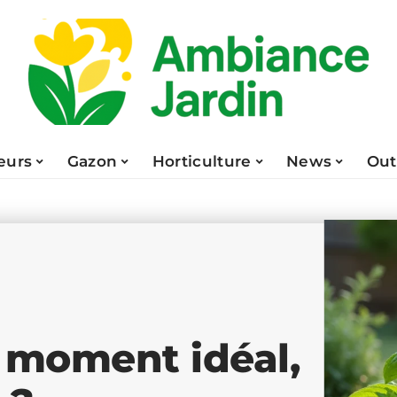
eurs
Gazon
Horticulture
News
Out
: moment idéal,