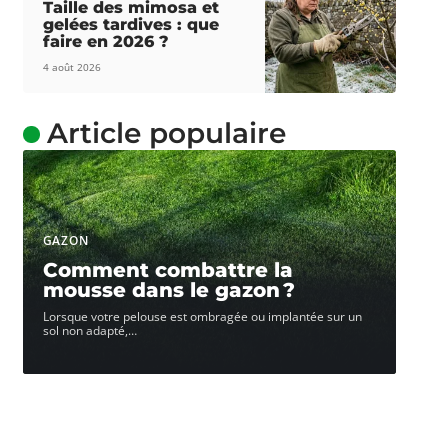
Taille des mimosa et
gelées tardives : que
faire en 2026 ?
4 août 2026
Article populaire
GAZON
Comment combattre la
mousse dans le gazon ?
Lorsque votre pelouse est ombragée ou implantée sur un
sol non adapté,
…