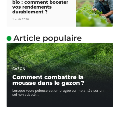
bio : comment booster
vos rendements
durablement ?
1 août 2026
Article populaire
GAZON
Comment combattre la
mousse dans le gazon ?
Lorsque votre pelouse est ombragée ou implantée sur un
sol non adapté,
…