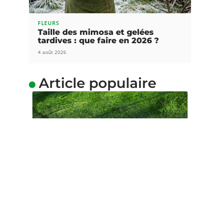
FLEURS
Taille des mimosa et gelées
tardives : que faire en 2026 ?
4 août 2026
Article populaire
GAZON
Comment combattre la
mousse dans le gazon ?
Lorsque votre pelouse est ombragée ou
implantée sur un sol non adapté,
…