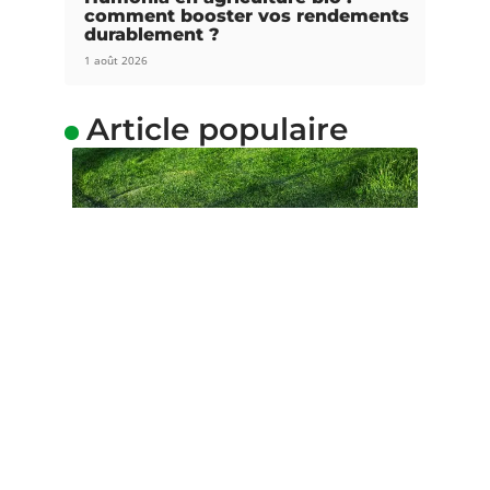
comment booster vos rendements
durablement ?
1 août 2026
Article populaire
GAZON
Comment combattre la
mousse dans le gazon ?
Lorsque votre pelouse est ombragée ou
implantée sur un sol non adapté,
…
Contact
Mentions Légales
Sitemap
© 2025 | ambiance-jardin.eu