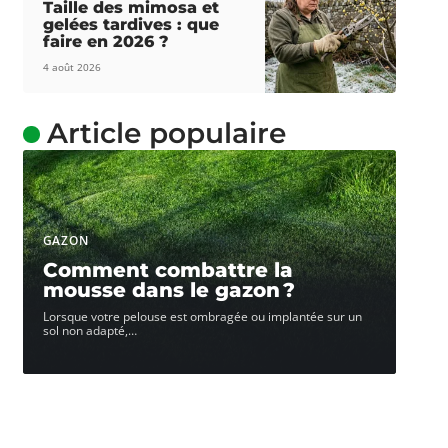
Taille des mimosa et
gelées tardives : que
faire en 2026 ?
4 août 2026
Article populaire
GAZON
Comment combattre la
mousse dans le gazon ?
Lorsque votre pelouse est ombragée ou implantée sur un
sol non adapté,
…