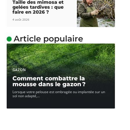
Taille des mimosa et
gelées tardives : que
faire en 2026 ?
4 août 2026
Article populaire
GAZON
Comment combattre la
mousse dans le gazon ?
Lorsque votre pelouse est ombragée ou implantée sur un
sol non adapté,
…