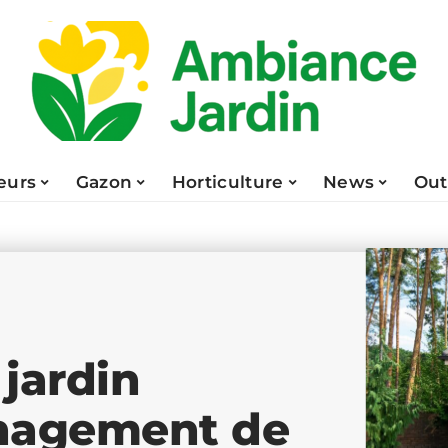
eurs
Gazon
Horticulture
News
Out
jardin
énagement de